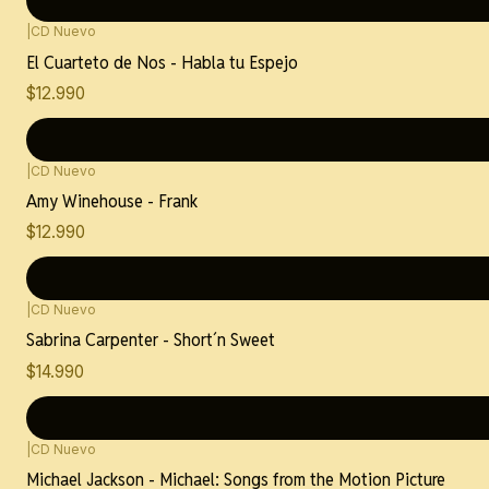
|
CD Nuevo
Nuevo
El Cuarteto de Nos - Habla tu Espejo
$12.990
|
CD Nuevo
Nuevo
Amy Winehouse - Frank
$12.990
|
CD Nuevo
Nuevo
Sabrina Carpenter - Short´n Sweet
$14.990
|
CD Nuevo
Nuevo
Michael Jackson - Michael: Songs from the Motion Picture