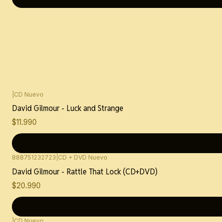
|
CD Nuevo
David Gilmour - Luck and Strange
$11.990
888751232723
|
CD + DVD Nuevo
David Gilmour - Rattle That Lock (CD+DVD)
$20.990
|
CD Nuevo