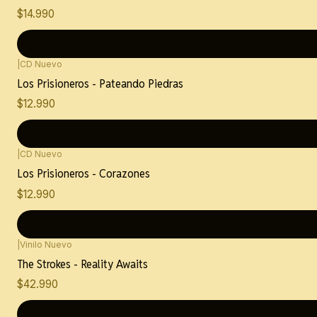
$14.990
|
CD Nuevo
Nuevo
Los Prisioneros - Pateando Piedras
$12.990
|
CD Nuevo
Nuevo
Los Prisioneros - Corazones
$12.990
|
Vinilo Nuevo
Nuevo
The Strokes - Reality Awaits
$42.990