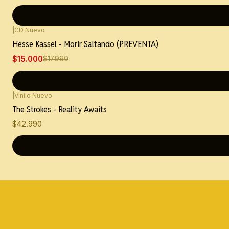
|
CD Nuevo
-17%
OFF
Hesse Kassel - Morir Saltando (PREVENTA)
$15.000
$17.990
|
Vinilo Nuevo
Nuevo
The Strokes - Reality Awaits
$42.990