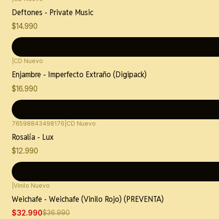
Deftones - Private Music
$14.990
|
CD Nuevo
Enjambre - Imperfecto Extraño (Digipack)
$16.990
76598843498176
|
CD Nuevo
Rosalía - Lux
$12.990
|
Vinilo Nuevo
-11%
OFF
Weichafe - Weichafe (Vinilo Rojo) (PREVENTA)
$32.990
$36.990