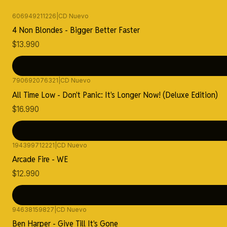
606949211226
|
CD Nuevo
4 Non Blondes - Bigger Better Faster
$13.990
790692076321
|
CD Nuevo
All Time Low - Don't Panic: It's Longer Now! (Deluxe Edition)
$16.990
194399712221
|
CD Nuevo
Arcade Fire - WE
$12.990
94638159827
|
CD Nuevo
Ben Harper - Give Till It's Gone