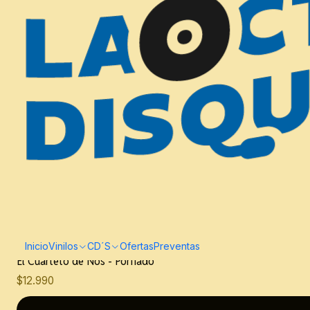
|
CD Nuevo
Inicio
Vinilos
CD´S
Ofertas
Preventas
Nuevo
El Cuarteto de Nos - Porfiado
$12.990